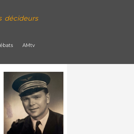
s décideurs
Débats
AMtv